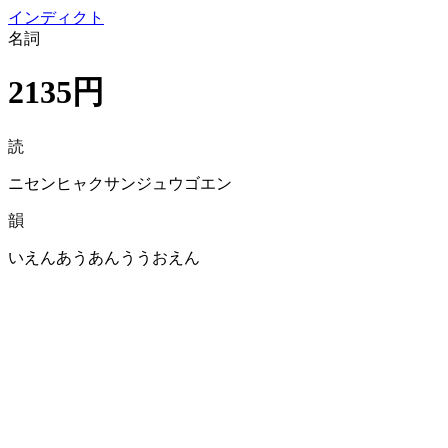
イン
ディクト
名詞
2135円
読
ニセンヒャクサンジュウゴエン
韻
いえんあうあんううおえん