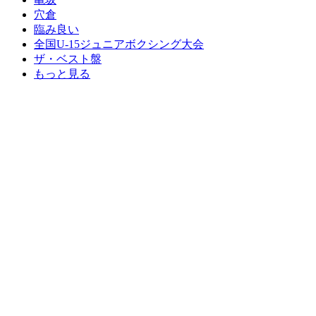
穴倉
臨み良い
全国U-15ジュニアボクシング大会
ザ・ベスト盤
もっと見る