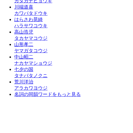
カタカナヒョウキ
川端道喜
カワバタドウキ
はらさわ晃綺
ハラサワコウキ
高山浩児
タカヤマコウジ
山形孝二
ヤマガタコウジ
中山昭二
ナカヤマショウジ
七夕の国
タナバタノクニ
荒川洋治
アラカワヨウジ
名詞の同韻ワードをもっと見る