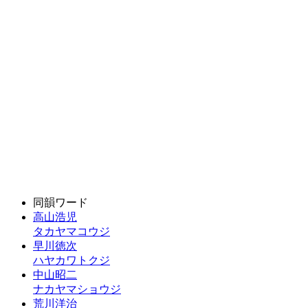
同韻ワード
高山浩児
タカヤマコウジ
早川徳次
ハヤカワトクジ
中山昭二
ナカヤマショウジ
荒川洋治