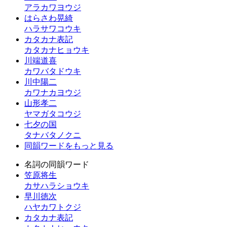
アラカワヨウジ
はらさわ晃綺
ハラサワコウキ
カタカナ表記
カタカナヒョウキ
川端道喜
カワバタドウキ
川中陽二
カワナカヨウジ
山形孝二
ヤマガタコウジ
七夕の国
タナバタノクニ
同韻ワードをもっと見る
名詞の同韻ワード
笠原将生
カサハラショウキ
早川徳次
ハヤカワトクジ
カタカナ表記