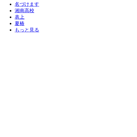
名づけます
湘南高校
表上
夏椿
もっと見る