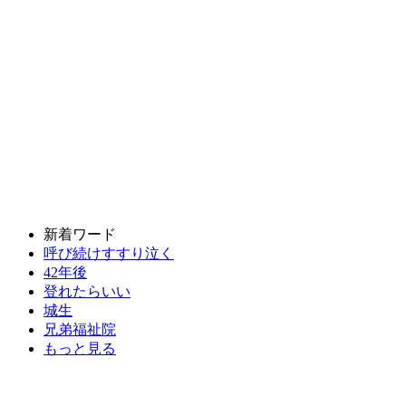
新着ワード
呼び続けすすり泣く
42年後
登れたらいい
城生
兄弟福祉院
もっと見る