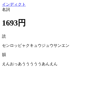
イン
ディクト
名詞
1693円
読
センロッピャクキュウジュウサンエン
韻
えんおっあうううううあんえん