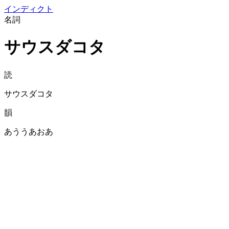
イン
ディクト
名詞
サウスダコタ
読
サウスダコタ
韻
あううあおあ