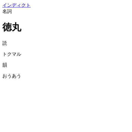
イン
ディクト
名詞
徳丸
読
トクマル
韻
おうあう