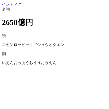
イン
ディクト
名詞
2650億円
読
ニセンロッピャクゴジュウオクエン
韻
いえんおっあうおううおうえん