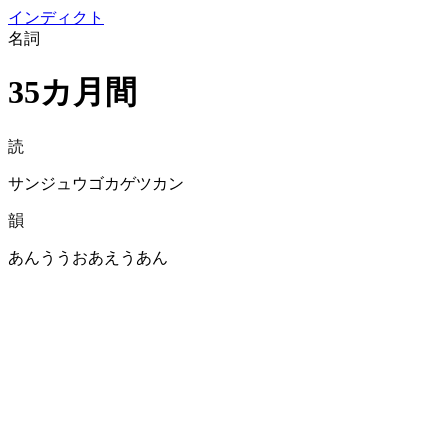
イン
ディクト
名詞
35カ月間
読
サンジュウゴカゲツカン
韻
あんううおあえうあん