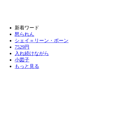
新着ワード
怒られん
シェイ＝リーン・ボーン
7529円
入れ続けながら
小図子
もっと見る