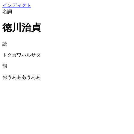
イン
ディクト
名詞
徳川治貞
読
トクガワハルサダ
韻
おうあああうああ