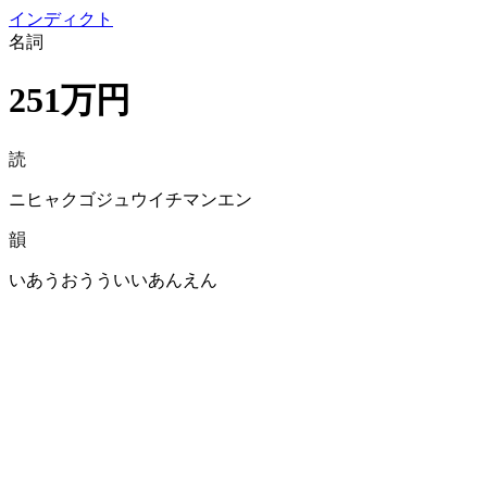
イン
ディクト
名詞
251万円
読
ニヒャクゴジュウイチマンエン
韻
いあうおうういいあんえん