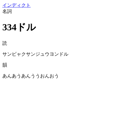
イン
ディクト
名詞
334ドル
読
サンビャクサンジュウヨンドル
韻
あんあうあんううおんおう