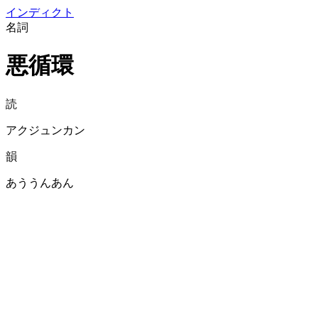
イン
ディクト
名詞
悪循環
読
アクジュンカン
韻
あううんあん