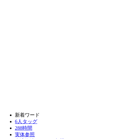
新着ワード
6人タッグ
288時間
実体参照