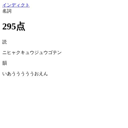
イン
ディクト
名詞
295点
読
ニヒャクキュウジュウゴテン
韻
いあうううううおえん