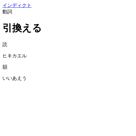
イン
ディクト
動詞
引換える
読
ヒキカエル
韻
いいあえう