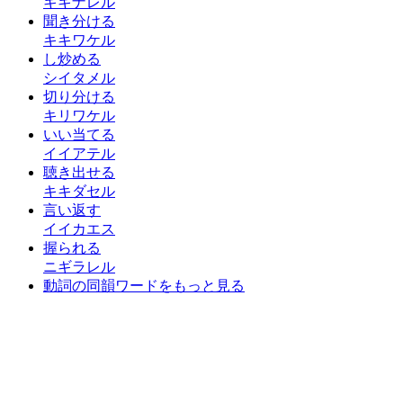
キキナレル
聞き分ける
キキワケル
し炒める
シイタメル
切り分ける
キリワケル
いい当てる
イイアテル
聴き出せる
キキダセル
言い返す
イイカエス
握られる
ニギラレル
動詞の同韻ワードをもっと見る