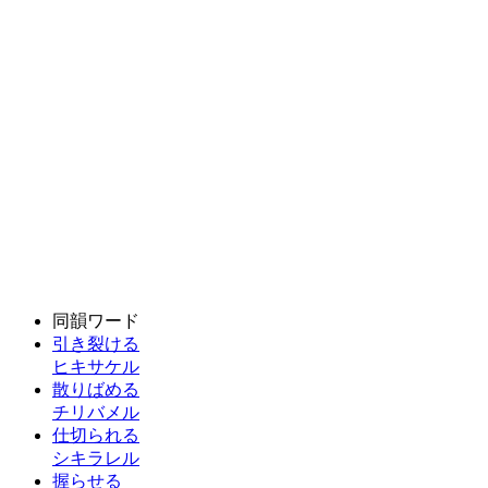
同韻ワード
引き裂ける
ヒキサケル
散りばめる
チリバメル
仕切られる
シキラレル
握らせる