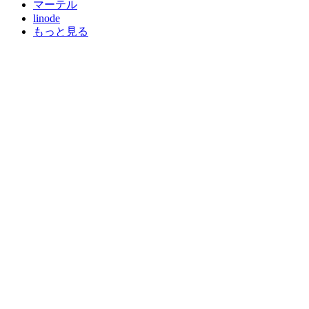
マーテル
linode
もっと見る