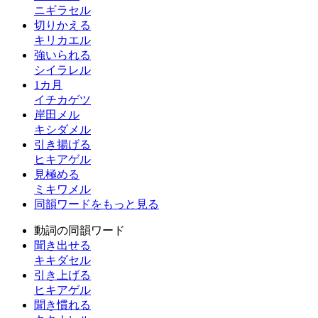
ニギラセル
切りかえる
キリカエル
強いられる
シイラレル
1カ月
イチカゲツ
岸田メル
キシダメル
引き揚げる
ヒキアゲル
見極める
ミキワメル
同韻ワードをもっと見る
動詞の同韻ワード
聞き出せる
キキダセル
引き上げる
ヒキアゲル
聞き慣れる