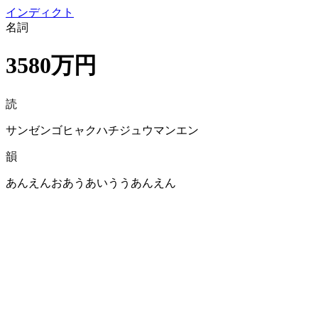
イン
ディクト
名詞
3580万円
読
サンゼンゴヒャクハチジュウマンエン
韻
あんえんおあうあいううあんえん