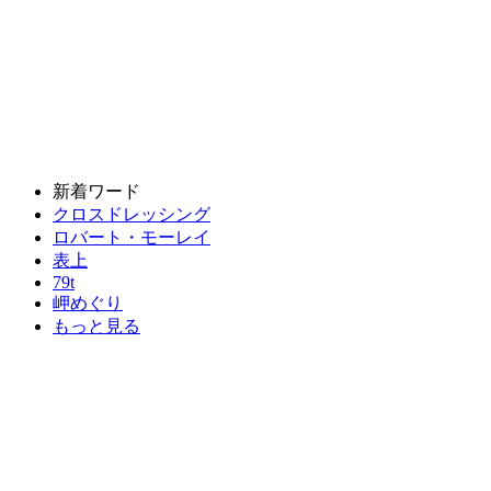
新着ワード
クロスドレッシング
ロバート・モーレイ
表上
79t
岬めぐり
もっと見る