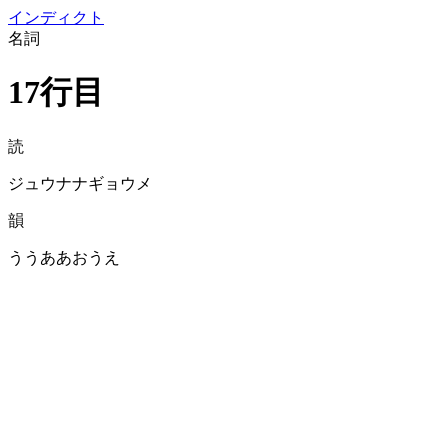
イン
ディクト
名詞
17行目
読
ジュウナナギョウメ
韻
ううああおうえ