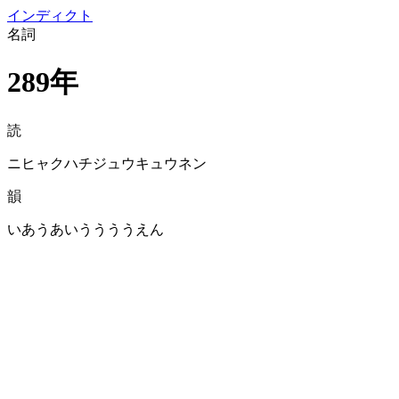
イン
ディクト
名詞
289年
読
ニヒャクハチジュウキュウネン
韻
いあうあいううううえん