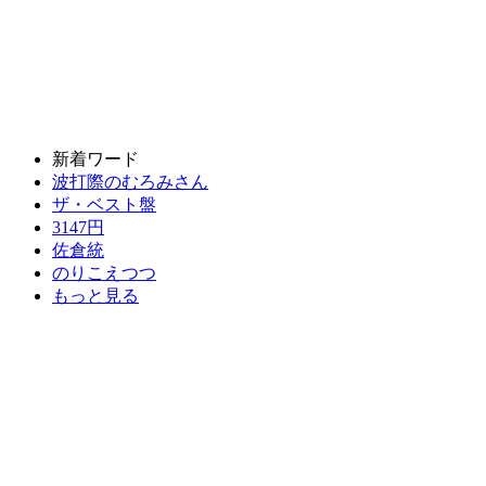
新着ワード
波打際のむろみさん
ザ・ベスト盤
3147円
佐倉統
のりこえつつ
もっと見る