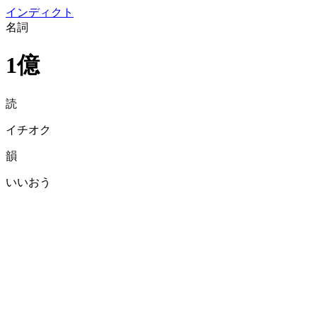
イン
ディクト
名詞
1億
読
イチオク
韻
いいおう