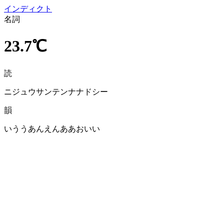
イン
ディクト
名詞
23.7℃
読
ニジュウサンテンナナドシー
韻
いううあんえんああおいい