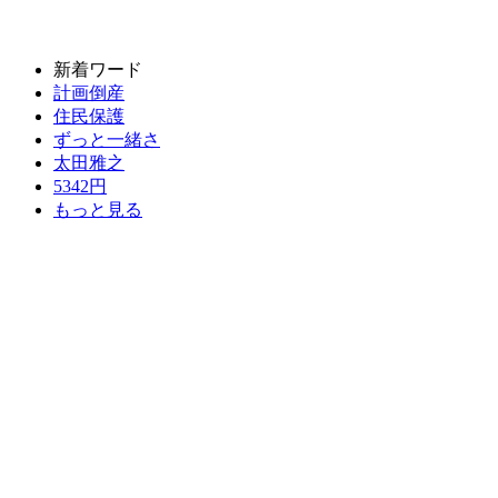
新着ワード
計画倒産
住民保護
ずっと一緒さ
太田雅之
5342円
もっと見る