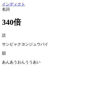
イン
ディクト
名詞
340倍
読
サンビャクヨンジュウバイ
韻
あんあうおんううあい