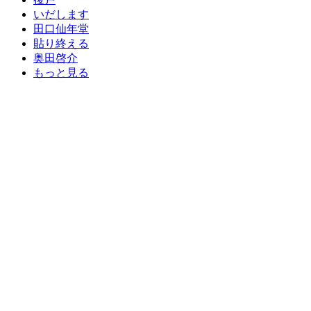
いだします
田口仙年堂
貼り終える
奥田啓介
もっと見る