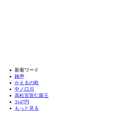
新着ワード
鐘声
かえるの歌
中ノ口川
高松宮宣仁親王
3147円
もっと見る