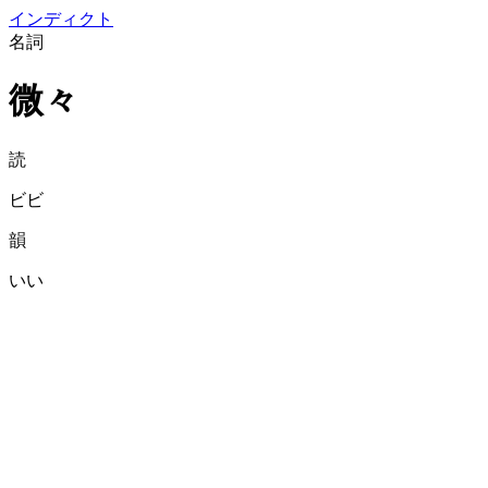
イン
ディクト
名詞
微々
読
ビビ
韻
いい