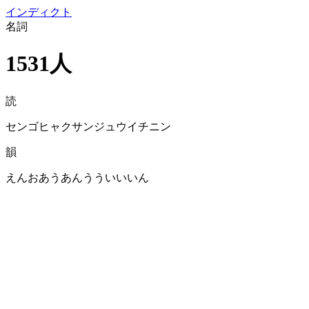
イン
ディクト
名詞
1531人
読
センゴヒャクサンジュウイチニン
韻
えんおあうあんうういいいん