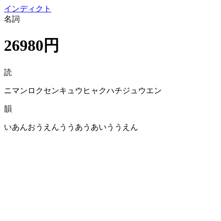
イン
ディクト
名詞
26980円
読
ニマンロクセンキュウヒャクハチジュウエン
韻
いあんおうえんううあうあいううえん