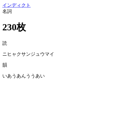
イン
ディクト
名詞
230枚
読
ニヒャクサンジュウマイ
韻
いあうあんううあい