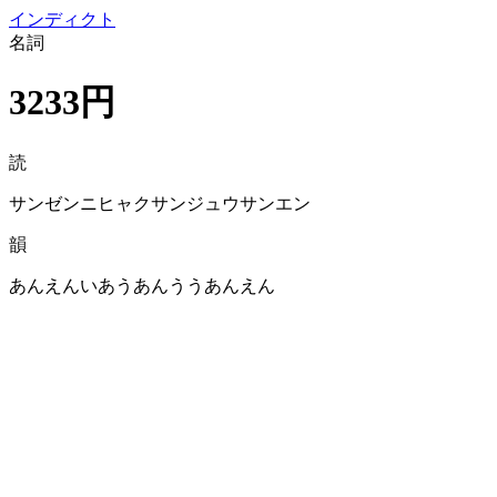
イン
ディクト
名詞
3233円
読
サンゼンニヒャクサンジュウサンエン
韻
あんえんいあうあんううあんえん