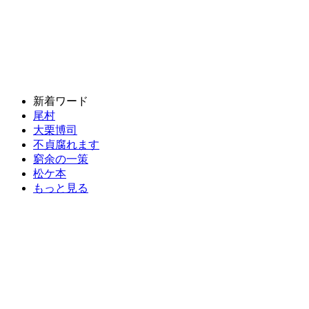
新着ワード
尾村
大栗博司
不貞腐れます
窮余の一策
松ケ本
もっと見る