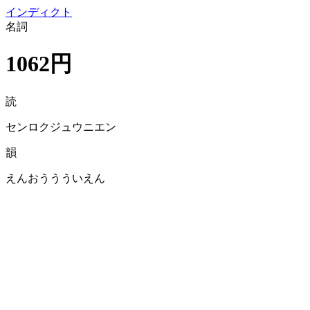
イン
ディクト
名詞
1062円
読
センロクジュウニエン
韻
えんおううういえん