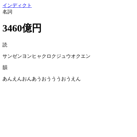
イン
ディクト
名詞
3460億円
読
サンゼンヨンヒャクロクジュウオクエン
韻
あんえんおんあうおうううおうえん