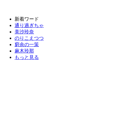
新着ワード
通り過ぎちゃ
美沙玲奈
のりこえつつ
窮余の一策
麻木玲那
もっと見る