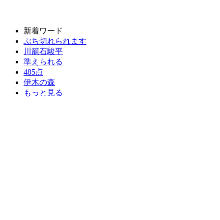
新着ワード
ぶち切れられます
川籠石駿平
準えられる
485点
伊木の森
もっと見る