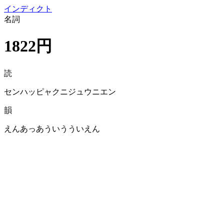
イン
ディクト
名詞
1822円
読
センハッピャクニジュウニエン
韻
えんあっあういうういえん