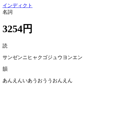
イン
ディクト
名詞
3254円
読
サンゼンニヒャクゴジュウヨンエン
韻
あんえんいあうおううおんえん