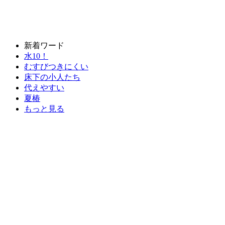
新着ワード
水10！
むすびつきにくい
床下の小人たち
代えやすい
夏椿
もっと見る