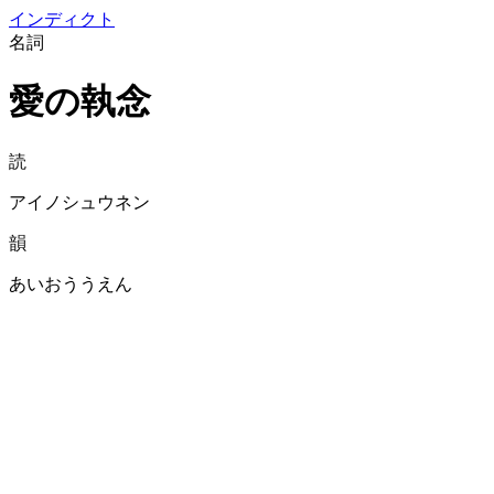
イン
ディクト
名詞
愛の執念
読
アイノシュウネン
韻
あいおううえん