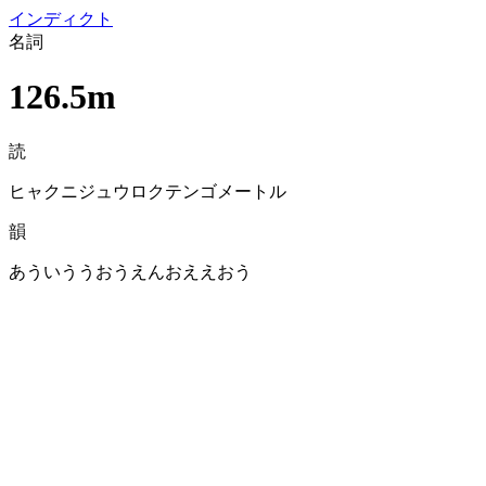
イン
ディクト
名詞
126.5m
読
ヒャクニジュウロクテンゴメートル
韻
あういううおうえんおええおう