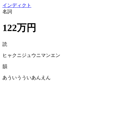
イン
ディクト
名詞
122万円
読
ヒャクニジュウニマンエン
韻
あういうういあんえん