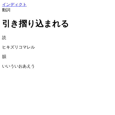
イン
ディクト
動詞
引き摺り込まれる
読
ヒキズリコマレル
韻
いいういおあえう