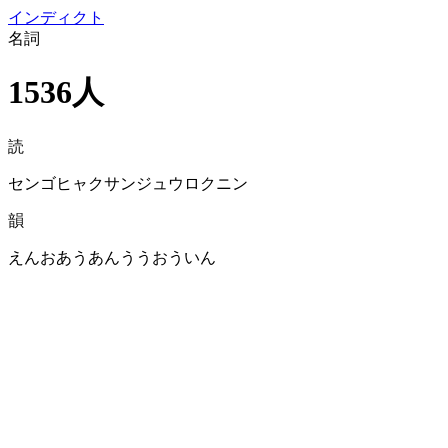
イン
ディクト
名詞
1536人
読
センゴヒャクサンジュウロクニン
韻
えんおあうあんううおういん