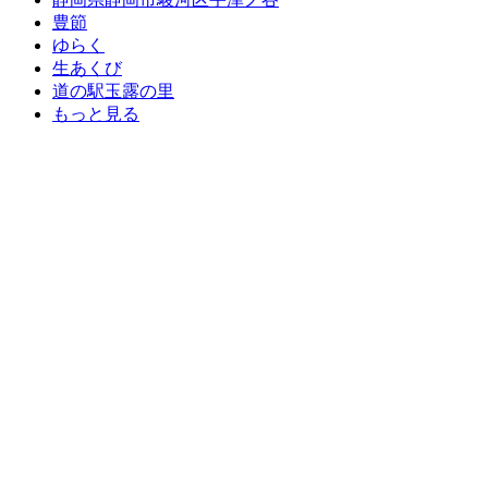
豊節
ゆらく
生あくび
道の駅玉露の里
もっと見る