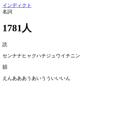
イン
ディクト
名詞
1781人
読
センナナヒャクハチジュウイチニン
韻
えんあああうあいうういいいん