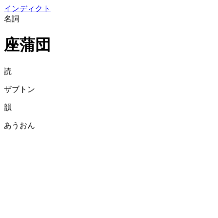
イン
ディクト
名詞
座蒲団
読
ザブトン
韻
あうおん