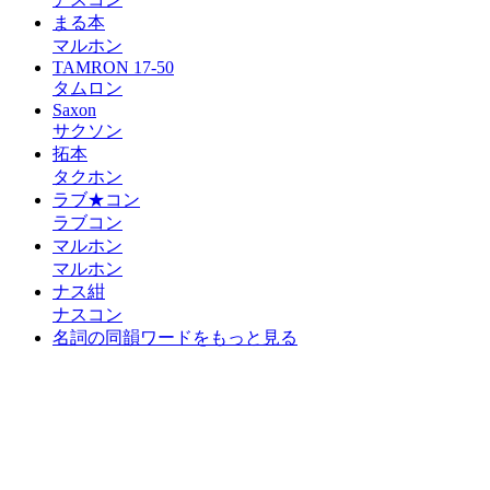
まる本
マルホン
TAMRON 17-50
タムロン
Saxon
サクソン
拓本
タクホン
ラブ★コン
ラブコン
マルホン
マルホン
ナス紺
ナスコン
名詞の同韻ワードをもっと見る