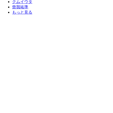
クムイウタ
曾我祐準
もっと見る