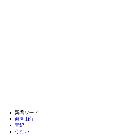
新着ワード
避暑山荘
天紀
うむい