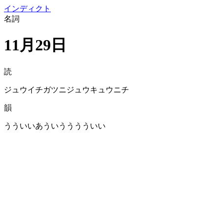
イン
ディクト
名詞
11月29日
読
ジュウイチガツニジュウキュウニチ
韻
うういいあういうううういい