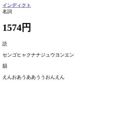
イン
ディクト
名詞
1574円
読
センゴヒャクナナジュウヨンエン
韻
えんおあうああううおんえん