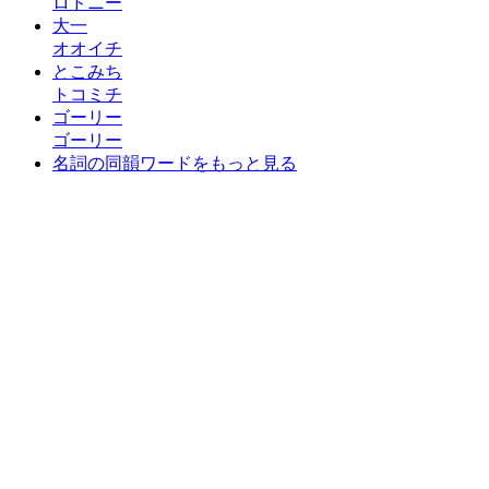
ロドニー
大一
オオイチ
とこみち
トコミチ
ゴーリー
ゴーリー
名詞の同韻ワードをもっと見る