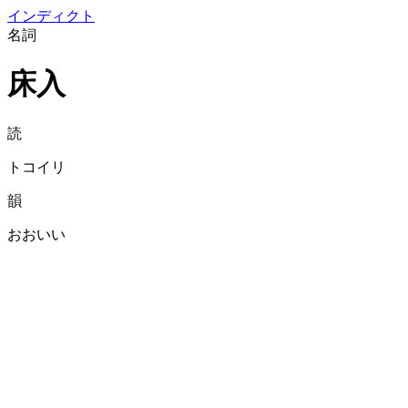
イン
ディクト
名詞
床入
読
トコイリ
韻
おおいい