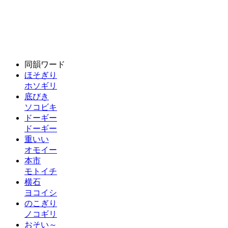
同韻ワード
ほそぎり
ホソギリ
底びき
ソコビキ
ドーギー
ドーギー
重いい
オモイー
本市
モトイチ
横石
ヨコイシ
のこぎり
ノコギリ
おそい～