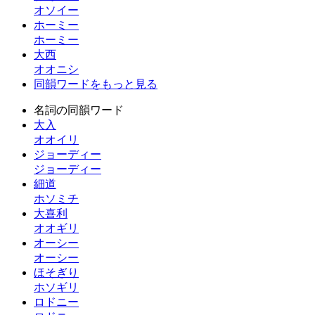
オソイー
ホーミー
ホーミー
大西
オオニシ
同韻ワードをもっと見る
名詞の同韻ワード
大入
オオイリ
ジョーディー
ジョーディー
細道
ホソミチ
大喜利
オオギリ
オーシー
オーシー
ほそぎり
ホソギリ
ロドニー