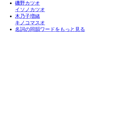
磯野カツオ
イソノカツオ
木乃子増緒
キノコマスオ
名詞の同韻ワードをもっと見る