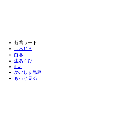
新着ワード
しろじま
白麻
生あくび
few.
かごしま黒豚
もっと見る