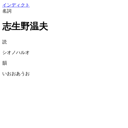
イン
ディクト
名詞
志生野温夫
読
シオノハルオ
韻
いおおあうお