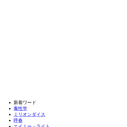
新着ワード
毒性学
ミリオンダイス
呼春
エイミー・ライト