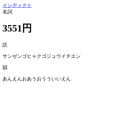
イン
ディクト
名詞
3551円
読
サンゼンゴヒャクゴジュウイチエン
韻
あんえんおあうおうういいえん