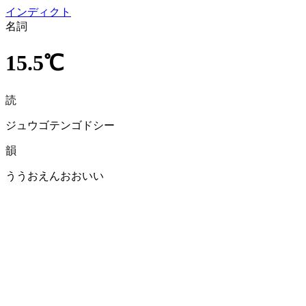
イン
ディクト
名詞
15.5℃
読
ジュウゴテンゴドシー
韻
ううおえんおおいい