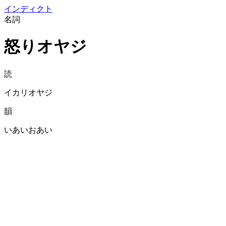
イン
ディクト
名詞
怒りオヤジ
読
イカリオヤジ
韻
いあいおあい