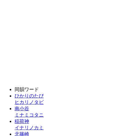
同韻ワード
ひかりのたび
ヒカリノタビ
南小谷
ミナミコタニ
稲荷神
イナリノカミ
北篠崎