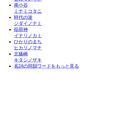
南小谷
ミナミコタニ
時代の波
ジダイノナミ
稲荷神
イナリノカミ
ひかりのまち
ヒカリノマチ
北篠崎
キタシノザキ
名詞の同韻ワードをもっと見る