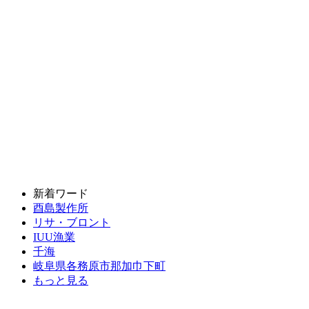
新着ワード
酉島製作所
リサ・ブロント
IUU漁業
千海
岐阜県各務原市那加巾下町
もっと見る